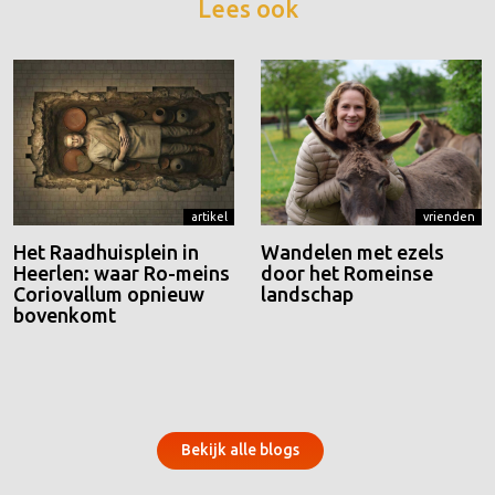
Lees ook
artikel
vrienden
Het Raadhuisplein in
Wandelen met ezels
Heerlen: waar Ro-meins
door het Romeinse
Coriovallum opnieuw
landschap
bovenkomt
Bekijk alle blogs