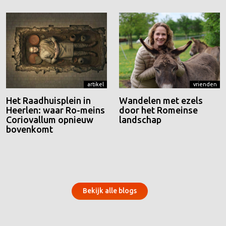
artikel
vrienden
Het Raadhuisplein in
Wandelen met ezels
Heerlen: waar Ro-meins
door het Romeinse
Coriovallum opnieuw
landschap
bovenkomt
Bekijk alle blogs