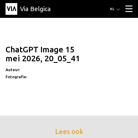
Via Belgica
Routes
NL
▼
Wandelroutes
Luisterroutes
Fietsroutes
Events
Blog
▼
ChatGPT Image 15
Vrienden
Educatie
Recept
Artikel
Over Via Belgica
▼
mei 2026, 20_05_41
Over Via Belgica
Onderzoek
Vrienden
Educatie
De gids
Organisatie
▼
Auteur:
Fotografie:
Gemeentes
Contact
Pers
Lees ook