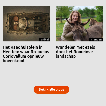
artikel
vrienden
Het Raadhuisplein in
Wandelen met ezels
Heerlen: waar Ro-meins
door het Romeinse
Coriovallum opnieuw
landschap
bovenkomt
Bekijk alle blogs