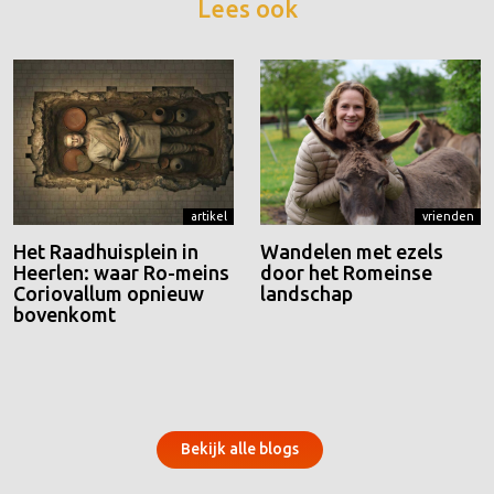
Lees ook
artikel
vrienden
Het Raadhuisplein in
Wandelen met ezels
Heerlen: waar Ro-meins
door het Romeinse
Coriovallum opnieuw
landschap
bovenkomt
Bekijk alle blogs