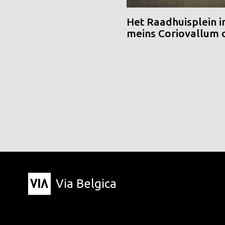
Het Raadhuisplein i
meins Coriovallum
Via Belgica