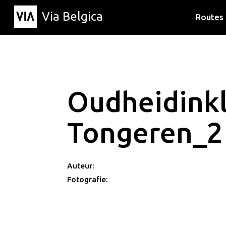
Via Belgica
Routes
Luisterr
Wandelr
Fietsrou
Oudheidink
Tongeren_2
Auteur:
Fotografie: