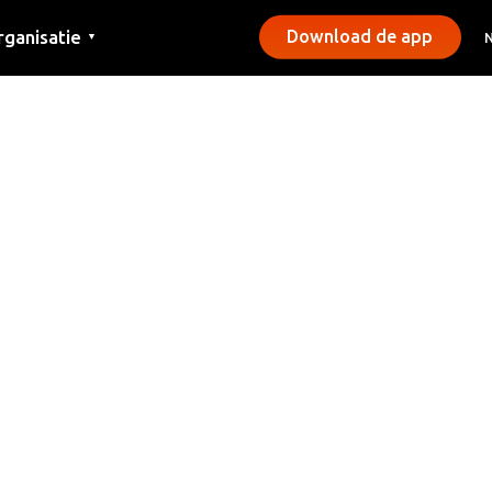
rganisatie
Download de app
▼
ntact
rs
emeentes