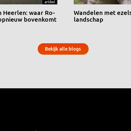
artikel
n Heerlen: waar Ro-
Wandelen met ezels
 opnieuw bovenkomt
landschap
Bekijk alle blogs