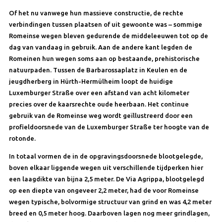
Of het nu vanwege hun massieve constructie, de rechte
verbindingen tussen plaatsen of uit gewoonte was – sommige
Romeinse wegen bleven gedurende de middeleeuwen tot op de
dag van vandaag in gebruik. Aan de andere kant legden de
Romeinen hun wegen soms aan op bestaande, prehistorische
natuurpaden. Tussen de Barbarossaplatz in Keulen en de
jeugdherberg in Hürth-Hermülheim loopt de huidige
Luxemburger Straße over een afstand van acht kilometer
precies over de kaarsrechte oude heerbaan. Het continue
gebruik van de Romeinse weg wordt geïllustreerd door een
profieldoorsnede van de Luxemburger Straße ter hoogte van de
rotonde.
In totaal vormen de in de opgravingsdoorsnede blootgelegde,
boven elkaar liggende wegen uit verschillende tijdperken hier
een laagdikte van bijna 2,5 meter. De Via Agrippa, blootgelegd
op een diepte van ongeveer 2,2 meter, had de voor Romeinse
wegen typische, bolvormige structuur van grind en was 4,2 meter
breed en 0,5 meter hoog. Daarboven lagen nog meer grindlagen,