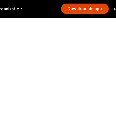
rganisatie
Download de app
▼
ntact
rs
emeentes