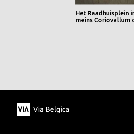
Het Raadhuisplein i
meins Coriovallum
Via Belgica