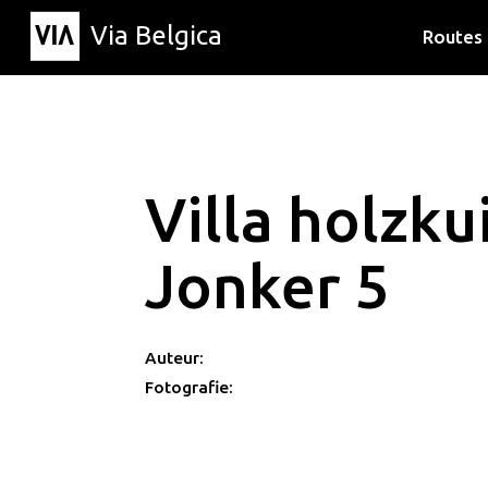
Via Belgica
Routes
Luisterr
Wandelr
Fietsrou
Villa holzku
Jonker 5
Auteur:
Fotografie: