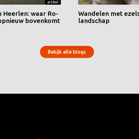
artikel
n Heerlen: waar Ro-
Wandelen met ezels
 opnieuw bovenkomt
landschap
Bekijk alle blogs