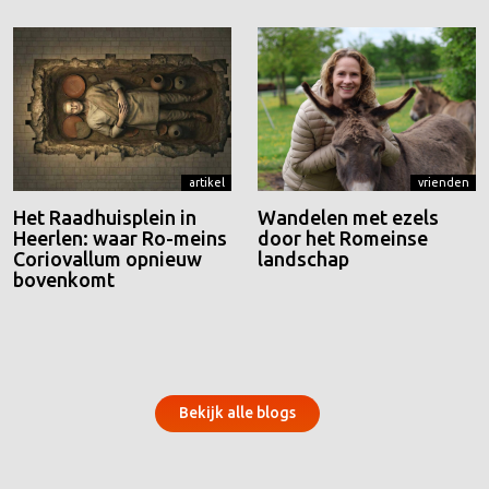
artikel
vrienden
Het Raadhuisplein in
Wandelen met ezels
Heerlen: waar Ro-meins
door het Romeinse
Coriovallum opnieuw
landschap
bovenkomt
Bekijk alle blogs