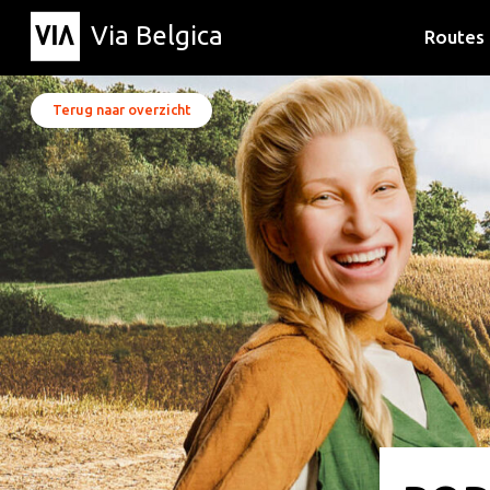
Via Belgica
Routes
Luisterr
Wandelr
Fietsrou
Terug naar overzicht