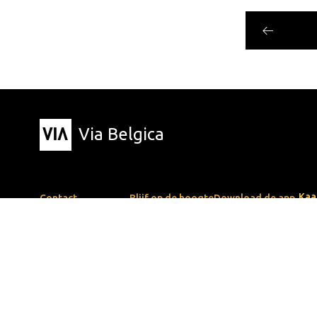
Via Belgica
Kaa
Contact
Blijf op de hoogte
Download de app
Rou
+31 6 81 34 79 45
Nieuwsbrief
Apple App Store
Eve
info@viabelgica.eu
Google Play Store
Blo