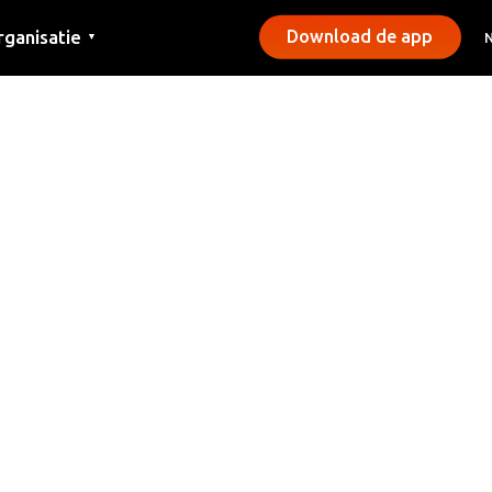
rganisatie
Download de app
▼
ntact
rs
emeentes