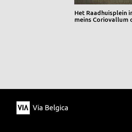
Het Raadhuisplein i
meins Coriovallum
Via Belgica