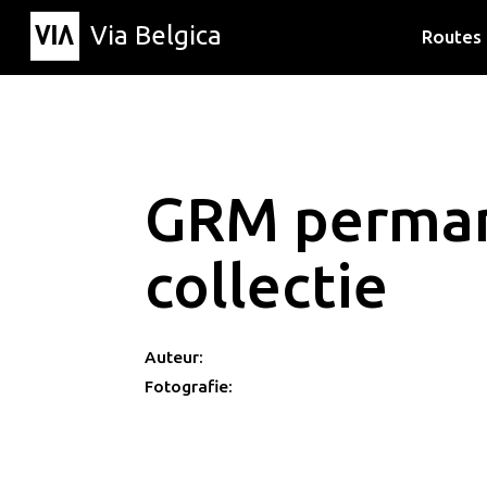
Via Belgica
Routes
Luisterr
Wandelr
Fietsrou
GRM perma
collectie
Auteur:
Fotografie: