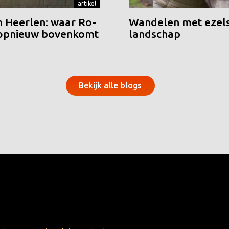
artikel
n Heerlen: waar Ro-
Wandelen met ezels
 opnieuw bovenkomt
landschap
Bekijk alle blogs