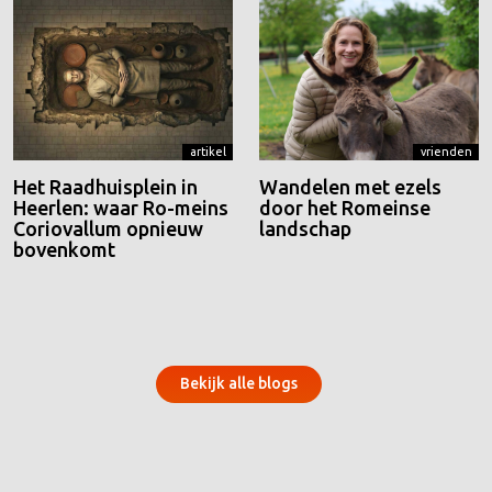
artikel
vrienden
Het Raadhuisplein in
Wandelen met ezels
Heerlen: waar Ro-meins
door het Romeinse
Coriovallum opnieuw
landschap
bovenkomt
Bekijk alle blogs