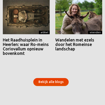
artikel
vrienden
Het Raadhuisplein in
Wandelen met ezels
Heerlen: waar Ro-meins
door het Romeinse
Coriovallum opnieuw
landschap
bovenkomt
Bekijk alle blogs