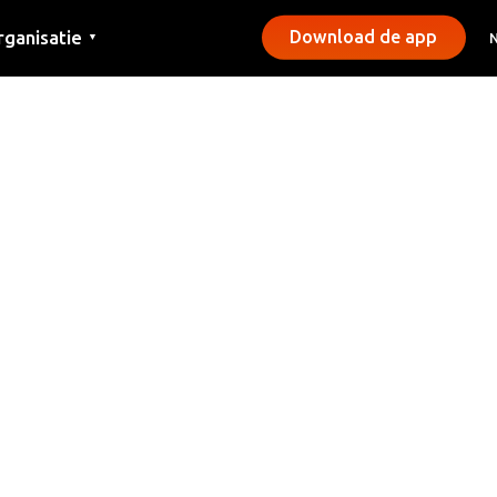
rganisatie
Download de app
▼
ntact
rs
emeentes