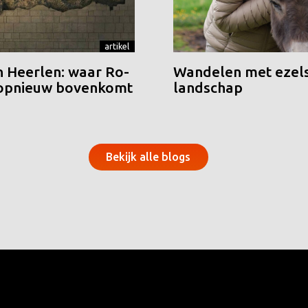
artikel
n Heerlen: waar Ro-
Wandelen met ezels
 opnieuw bovenkomt
landschap
Bekijk alle blogs