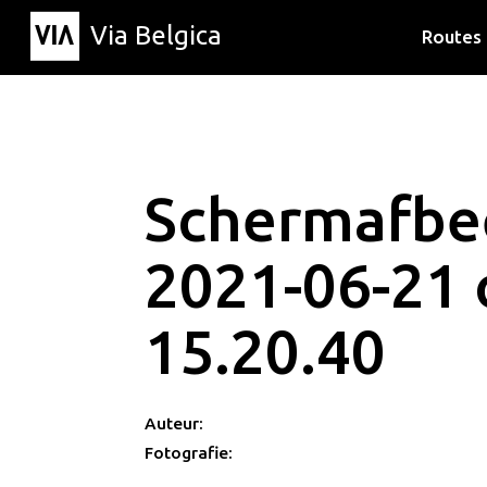
Via Belgica
Routes
Luisterr
Wandelr
Fietsrou
Schermafbe
2021-06-21
15.20.40
Auteur:
Fotografie: