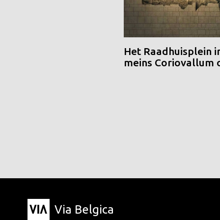
Het Raadhuisplein i
meins Coriovallum
Via Belgica