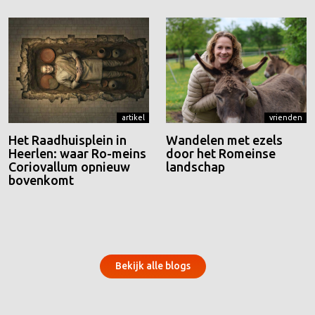
artikel
vrienden
Het Raadhuisplein in
Wandelen met ezels
Heerlen: waar Ro-meins
door het Romeinse
Coriovallum opnieuw
landschap
bovenkomt
Bekijk alle blogs