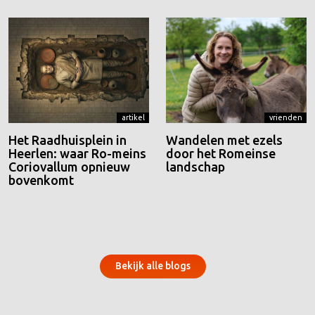
artikel
vrienden
Het Raadhuisplein in
Wandelen met ezels
Heerlen: waar Ro-meins
door het Romeinse
Coriovallum opnieuw
landschap
bovenkomt
Bekijk alle blogs