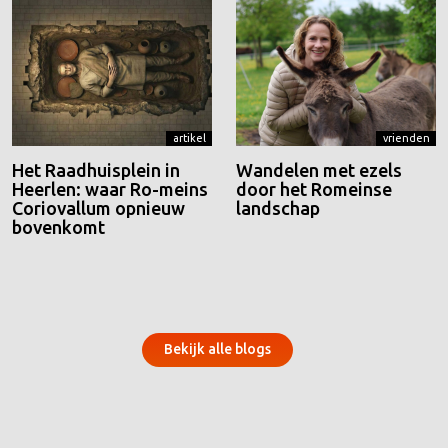
artikel
vrienden
Het Raadhuisplein in
Wandelen met ezels
Heerlen: waar Ro-meins
door het Romeinse
Coriovallum opnieuw
landschap
bovenkomt
Bekijk alle blogs