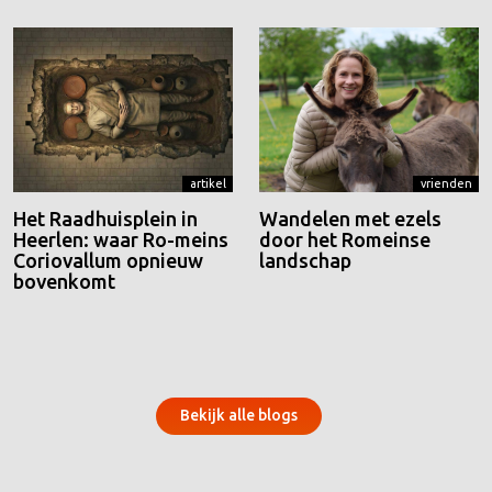
artikel
vrienden
Het Raadhuisplein in
Wandelen met ezels
Heerlen: waar Ro-meins
door het Romeinse
Coriovallum opnieuw
landschap
bovenkomt
Bekijk alle blogs