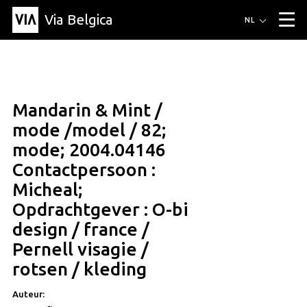
Via Belgica
Routes
NL
▼
Wandelroutes
Luisterroutes
Fietsroutes
Events
Blog
▼
Mandarin & Mint /
Vrienden
Educatie
Recept
Artikel
Over Via Belgica
▼
mode /model / 82;
Over Via Belgica
Onderzoek
Vrienden
Educatie
De gids
mode; 2004.04146
Organisatie
▼
Contactpersoon :
Gemeentes
Contact
Pers
Micheal;
Opdrachtgever : O-bi
design / france /
Pernell visagie /
rotsen / kleding
Auteur: