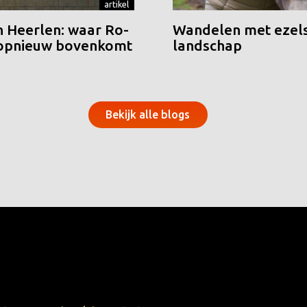
artikel
n Heerlen: waar Ro-
Wandelen met ezels
 opnieuw bovenkomt
landschap
Bekijk alle blogs