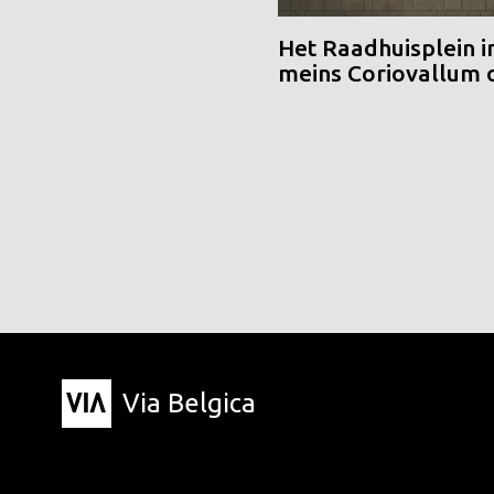
Het Raadhuisplein i
meins Coriovallum
Via Belgica