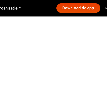
rganisatie
Download de app
▼
ntact
rs
emeentes