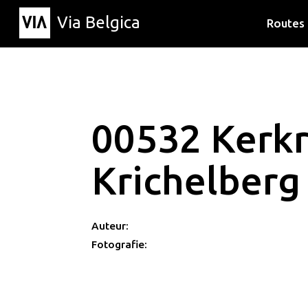
Via Belgica
Routes
Luisterr
Wandelr
Fietsrou
00532 Kerk
Krichelberg
Auteur:
Fotografie: