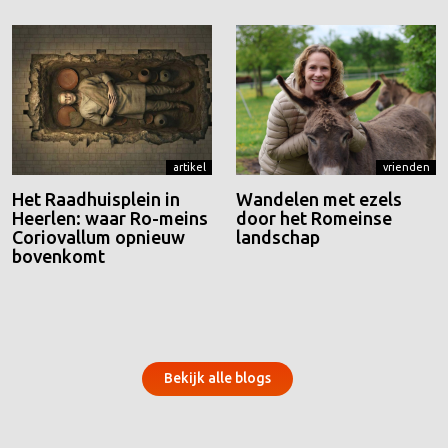
artikel
vrienden
Het Raadhuisplein in
Wandelen met ezels
Heerlen: waar Ro-meins
door het Romeinse
Coriovallum opnieuw
landschap
bovenkomt
Bekijk alle blogs