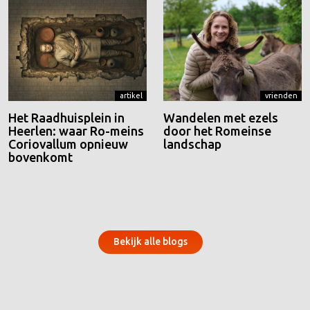
artikel
vrienden
Het Raadhuisplein in
Wandelen met ezels
Heerlen: waar Ro-meins
door het Romeinse
Coriovallum opnieuw
landschap
bovenkomt
Bekijk alle blogs