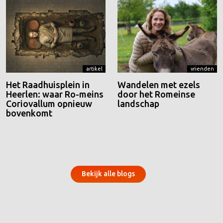
artikel
vrienden
Het Raadhuisplein in
Wandelen met ezels
Heerlen: waar Ro-meins
door het Romeinse
Coriovallum opnieuw
landschap
bovenkomt
Bekijk alle blogs