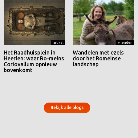
artikel
vrienden
Het Raadhuisplein in
Wandelen met ezels
Heerlen: waar Ro-meins
door het Romeinse
Coriovallum opnieuw
landschap
bovenkomt
Bekijk alle blogs