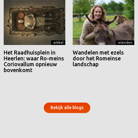
artikel
vrienden
Het Raadhuisplein in
Wandelen met ezels
Heerlen: waar Ro-meins
door het Romeinse
Coriovallum opnieuw
landschap
bovenkomt
Bekijk alle blogs