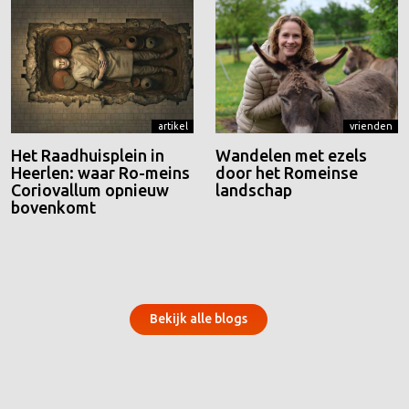
artikel
vrienden
Het Raadhuisplein in
Wandelen met ezels
Heerlen: waar Ro-meins
door het Romeinse
Coriovallum opnieuw
landschap
bovenkomt
Bekijk alle blogs