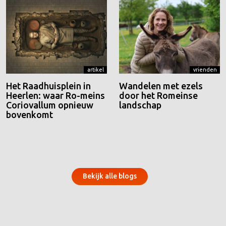
artikel
vrienden
Het Raadhuisplein in
Wandelen met ezels
Heerlen: waar Ro-meins
door het Romeinse
Coriovallum opnieuw
landschap
bovenkomt
Bekijk alle blogs