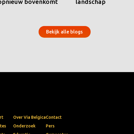
 opnieuw bovenkomt
landschap
Bekijk alle blogs
rt
Over Via Belgica
Contact
tes
Onderzoek
Pers