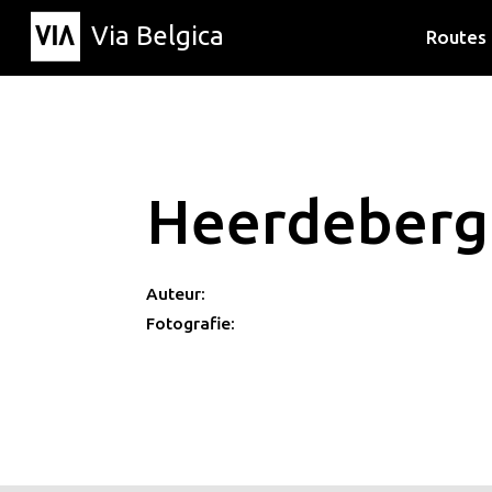
Via Belgica
Routes
Luisterr
Wandelr
Fietsrou
Heerdeberg
Auteur:
Fotografie: