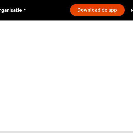
rganisatie
Download de app
▼
ntact
rs
emeentes