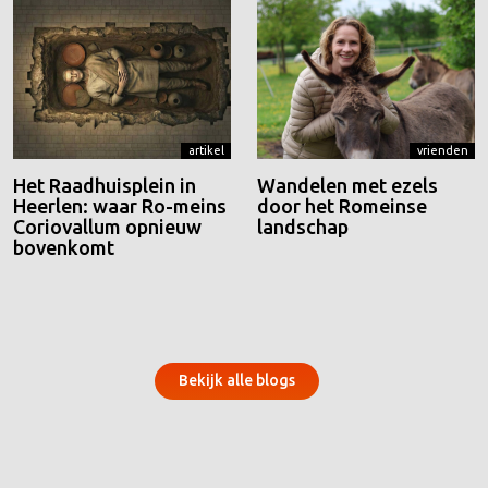
artikel
vrienden
Het Raadhuisplein in
Wandelen met ezels
Heerlen: waar Ro-meins
door het Romeinse
Coriovallum opnieuw
landschap
bovenkomt
Bekijk alle blogs