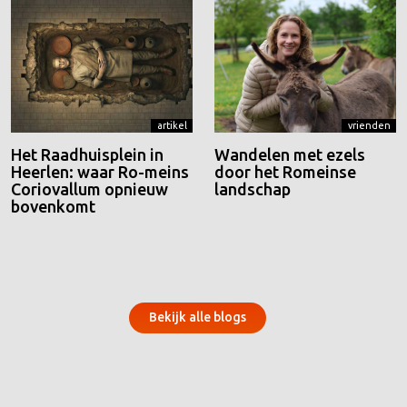
artikel
vrienden
Het Raadhuisplein in
Wandelen met ezels
Heerlen: waar Ro-meins
door het Romeinse
Coriovallum opnieuw
landschap
bovenkomt
Bekijk alle blogs