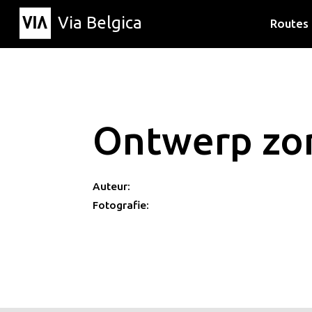
Via Belgica
Routes
Luisterr
Wandelr
Fietsrou
Ontwerp zon
Auteur:
Fotografie: