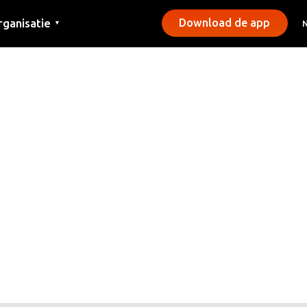
rganisatie
Download de app
▼
ntact
rs
emeentes