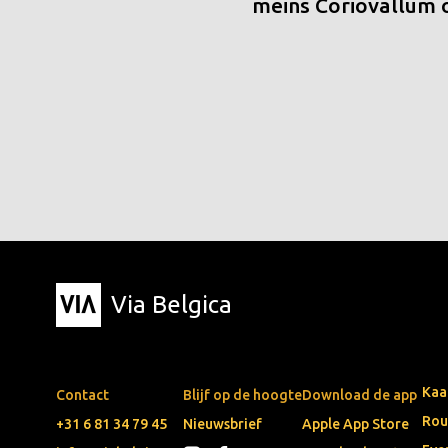
meins Coriovallum
Via Belgica
Kaa
Contact
Blijf op de hoogte
Download de app
Rou
+31 6 81 34 79 45
Nieuwsbrief
Apple App Store