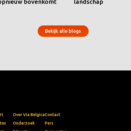
 opnieuw bovenkomt
landschap
Bekijk alle blogs
rt
Over Via Belgica
Contact
tes
Onderzoek
Pers