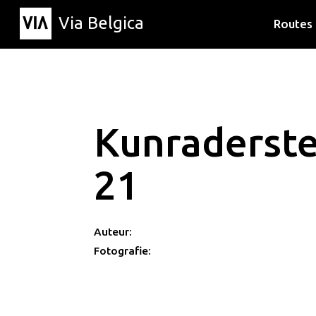
Via Belgica
Routes
Luisterr
Wandelr
Fietsrou
Kunraderst
21
Auteur:
Fotografie: