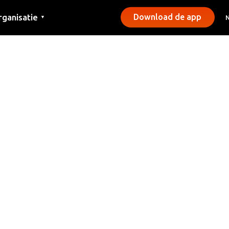
rganisatie
Download de app
▼
ntact
rs
emeentes