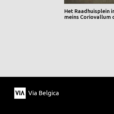
Het Raadhuisplein i
meins Coriovallum
Via Belgica