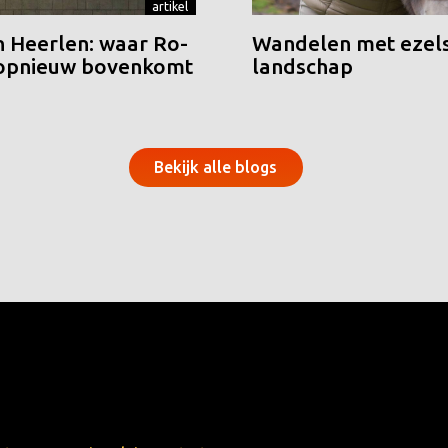
artikel
n Heerlen: waar Ro-
Wandelen met ezels
 opnieuw bovenkomt
landschap
Bekijk alle blogs