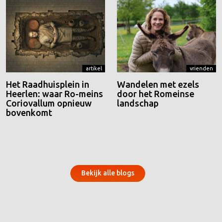
artikel
vrienden
Het Raadhuisplein in
Wandelen met ezels
Heerlen: waar Ro-meins
door het Romeinse
Coriovallum opnieuw
landschap
bovenkomt
Bekijk alle blogs