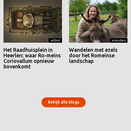
artikel
vrienden
Het Raadhuisplein in
Wandelen met ezels
Heerlen: waar Ro-meins
door het Romeinse
Coriovallum opnieuw
landschap
bovenkomt
Bekijk alle blogs