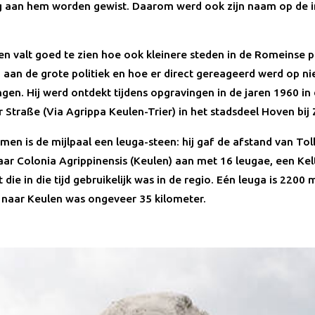
g aan hem worden gewist. Daarom werd ook zijn naam op de in
en valt goed te zien hoe ook kleinere steden in de Romeinse p
aan de grote politiek en hoe er direct gereageerd werd op n
gen. Hij werd ontdekt tijdens opgravingen in de jaren 1960 in
Straße (Via Agrippa Keulen-Trier) in het stadsdeel Hoven bij 
omen is de mijlpaal een leuga-steen: hij gaf de afstand van To
naar Colonia Agrippinensis (Keulen) aan met 16 leugae, een Kel
die in die tijd gebruikelijk was in de regio. Eén leuga is 2200 
 naar Keulen was ongeveer 35 kilometer.