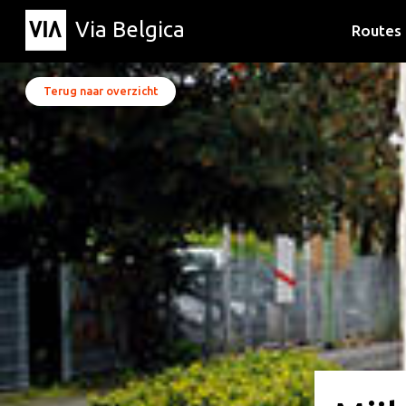
Via Belgica
Routes
Luisterr
Wandelr
Fietsrou
Terug naar overzicht