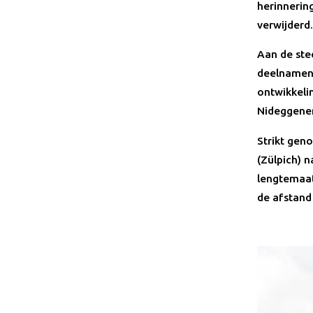
herinnerin
verwijderd.
Aan de ste
deelnamen 
ontwikkelin
Nideggener 
Strikt gen
(Zülpich) 
lengtemaat 
de afstand