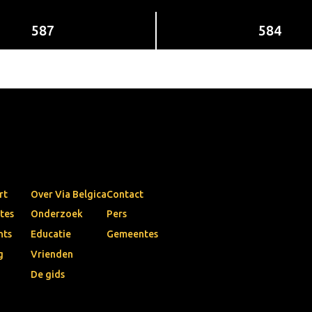
587
584
rt
Over Via Belgica
Contact
tes
Onderzoek
Pers
nts
Educatie
Gemeentes
g
Vrienden
De gids