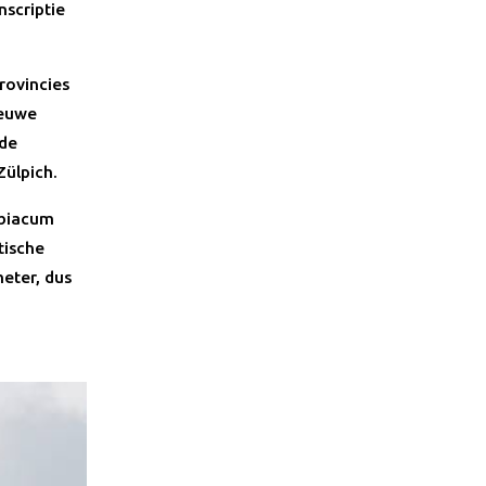
scriptie
rovincies
ieuwe
 de
Zülpich.
lbiacum
tische
meter, dus