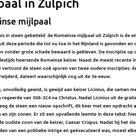
paal in Zülpich
nse mijlpaal
s in steen gebeiteld: de Romeinse mijlpaal uit Zülpich is de e
it deze periode die tot nu toe in het Rijnland is gevonden en 
n zonder grote schade bewaard is gebleven. De inscriptie op 
estijds heersende Romeinse keizer. Naast de meest recente ins
 vertoont de steen ook sporen van twee oudere inscripties: d
rwijderd, dateert waarschijnlijk nog uit de 3e eeuw.
 onvolledig gewist, is gewijd aan keizer Licinius, die samen m
 regeerde van 308-324 na Christus. Nadat Licinius uit de grati
reeg de steen een nieuw opschrift, dit keer met een opdracht 
 en zijn zonen. Er zit een opvallende leemte in deze tekst: hie
e oudste zoon van de keizer, Caesar Crispus. Nadat hij het sla
en van een politieke intrige en geëxecuteerd was, moest elk