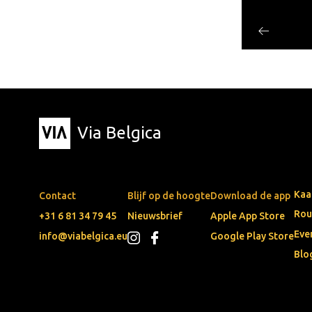
Via Belgica
Kaa
Contact
Blijf op de hoogte
Download de app
Rou
+31 6 81 34 79 45
Nieuwsbrief
Apple App Store
Eve
info@viabelgica.eu
Google Play Store
Blo