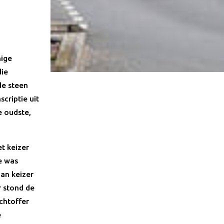
nige
die
de steen
criptie uit
e oudste,
et keizer
e was
aan keizer
r stond de
chtoffer
e