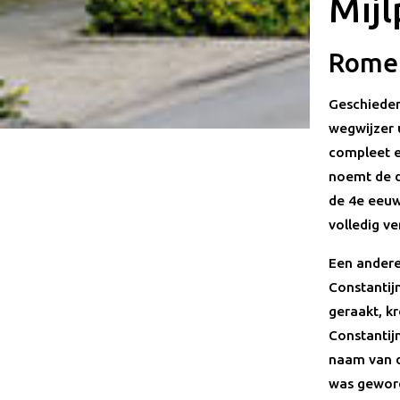
Mijl
Romei
Geschiedeni
wegwijzer u
compleet e
noemt de d
de 4e eeuw
volledig ve
Een andere,
Constantijn
geraakt, k
Constantijn
naam van d
was geword