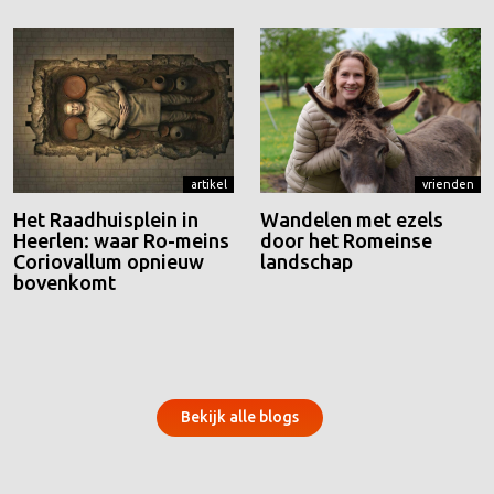
artikel
vrienden
Het Raadhuisplein in
Wandelen met ezels
Heerlen: waar Ro-meins
door het Romeinse
Coriovallum opnieuw
landschap
bovenkomt
Bekijk alle blogs