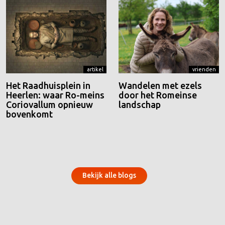
artikel
vrienden
Het Raadhuisplein in
Wandelen met ezels
Heerlen: waar Ro-meins
door het Romeinse
Coriovallum opnieuw
landschap
bovenkomt
Bekijk alle blogs