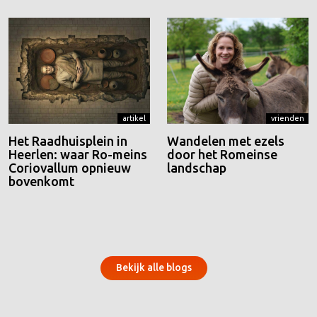
artikel
vrienden
Het Raadhuisplein in
Wandelen met ezels
Heerlen: waar Ro-meins
door het Romeinse
Coriovallum opnieuw
landschap
bovenkomt
Bekijk alle blogs