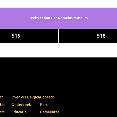
Website van Het Romeins Museum
515
518
rt
Over Via Belgica
Contact
tes
Onderzoek
Pers
nts
Educatie
Gemeentes