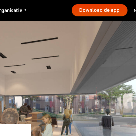
rganisatie
Download de app
▼
ntact
rs
emeentes