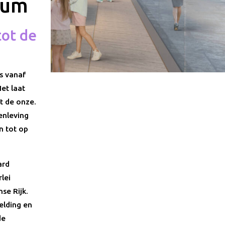
eum
ot de
s vanaf
et laat
t de onze.
enleving
n tot op
ard
lei
se Rijk.
eelding en
de