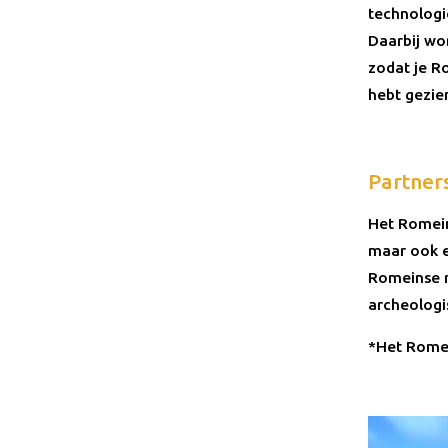
technologi
Daarbij wo
zodat je R
hebt gezie
Partners
Het Romein
maar ook e
Romeinse r
archeologi
*Het Rome