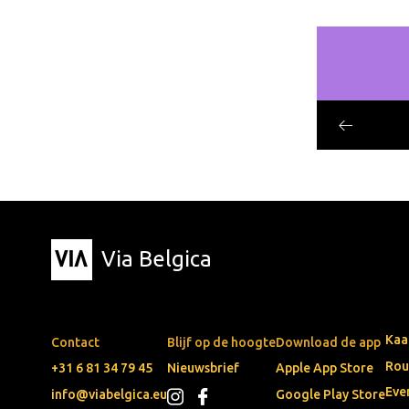
Via Belgica
Kaa
Contact
Blijf op de hoogte
Download de app
Rou
+31 6 81 34 79 45
Nieuwsbrief
Apple App Store
Eve
info@viabelgica.eu
Google Play Store