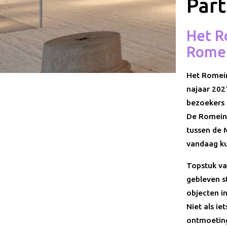
Par
Het R
Romei
Het Romein
najaar 202
bezoekers 
De Romeine
tussen de 
vandaag ku
Topstuk va
gebleven s
objecten i
Niet als ie
ontmoeting