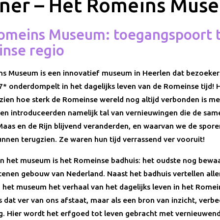
tner – Het Romeins Mus
omeins Museum: toegangspoort t
nse regio
s Museum is een innovatief museum in Heerlen dat bezoeker
7* onderdompelt in het dagelijks leven van de Romeinse tijd! H
zien hoe sterk de Romeinse wereld nog altijd verbonden is me
n introduceerden namelijk tal van vernieuwingen die de sam
Maas en de Rijn blijvend veranderden, en waarvan we de spore
nnen terugzien. Ze waren hun tijd verrassend ver vooruit!
n het museum is het Romeinse badhuis: het oudste nog bewa
tenen gebouw van Nederland. Naast het badhuis vertellen aller
n het museum het verhaal van het dagelijks leven in het Romein
ts dat ver van ons afstaat, maar als een bron van inzicht, verb
. Hier wordt het erfgoed tot leven gebracht met vernieuwen