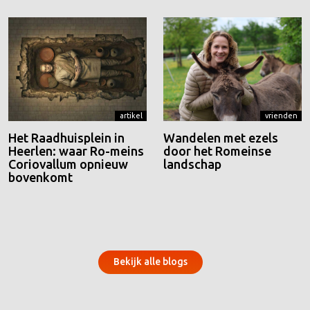
artikel
vrienden
Het Raadhuisplein in
Wandelen met ezels
Heerlen: waar Ro-meins
door het Romeinse
Coriovallum opnieuw
landschap
bovenkomt
Bekijk alle blogs