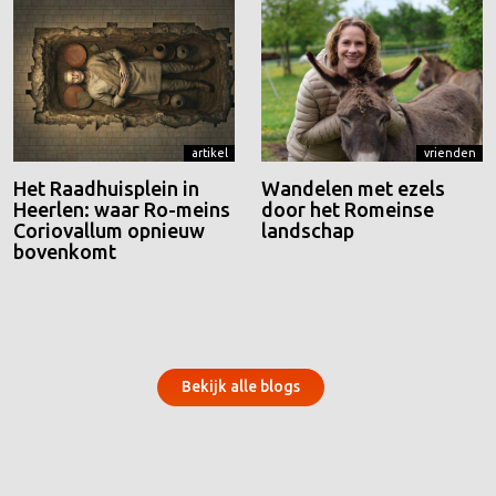
artikel
vrienden
Het Raadhuisplein in
Wandelen met ezels
Heerlen: waar Ro-meins
door het Romeinse
Coriovallum opnieuw
landschap
bovenkomt
Bekijk alle blogs