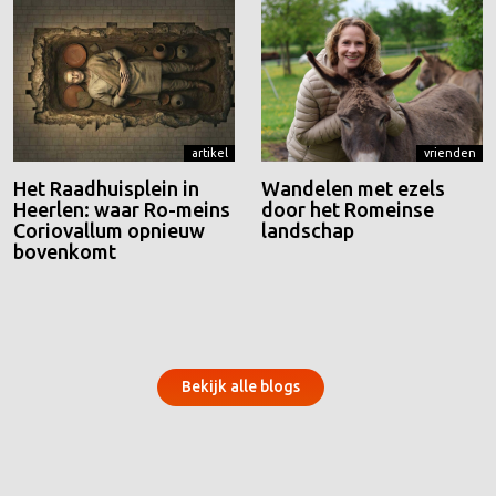
artikel
vrienden
Het Raadhuisplein in
Wandelen met ezels
Heerlen: waar Ro-meins
door het Romeinse
Coriovallum opnieuw
landschap
bovenkomt
Bekijk alle blogs