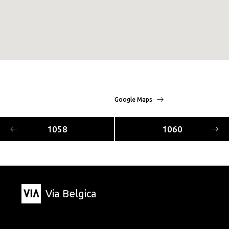
Google Maps
1058
1060
Via Belgica
Kaart
Contact
Blijf op de hoogte
Routes
+31 6 81 34 79 45
Nieuwsbrief
Events
info@viabelgica.eu