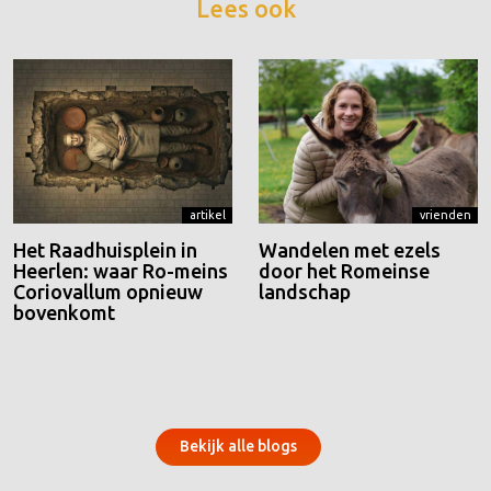
Lees ook
artikel
vrienden
Het Raadhuisplein in
Wandelen met ezels
Heerlen: waar Ro-meins
door het Romeinse
Coriovallum opnieuw
landschap
bovenkomt
Bekijk alle blogs