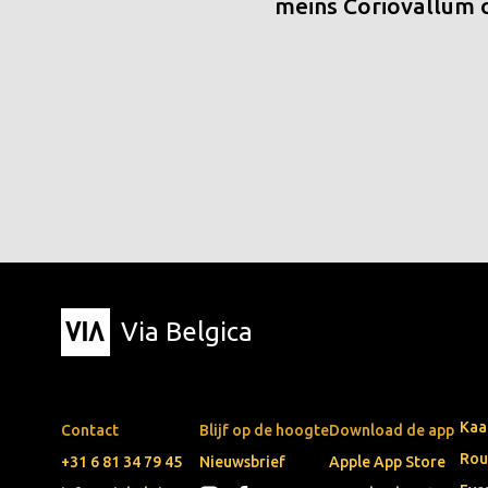
meins Coriovallum
Via Belgica
Kaa
Contact
Blijf op de hoogte
Download de app
Rou
+31 6 81 34 79 45
Nieuwsbrief
Apple App Store