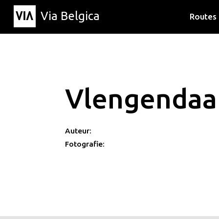
Via Belgica
Routes
Luisterr
Wandelr
Fietsrou
Vlengendaal
Auteur:
Fotografie: