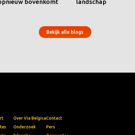
 opnieuw bovenkomt
landschap
Bekijk alle blogs
rt
Over Via Belgica
Contact
tes
Onderzoek
Pers