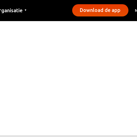
rganisatie
Download de app
▼
ntact
rs
emeentes