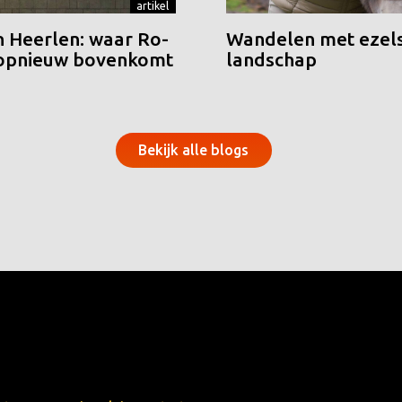
artikel
n Heerlen: waar Ro-
Wandelen met ezels
 opnieuw bovenkomt
landschap
Bekijk alle blogs