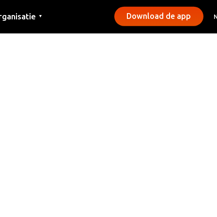
rganisatie
Download de app
▼
ntact
rs
emeentes