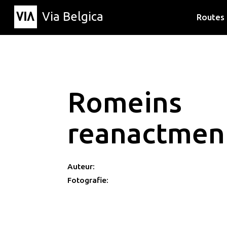
Via Belgica
Routes
Luisterr
Wandelr
Fietsrou
Romeins
reanactmen
Auteur:
Fotografie: