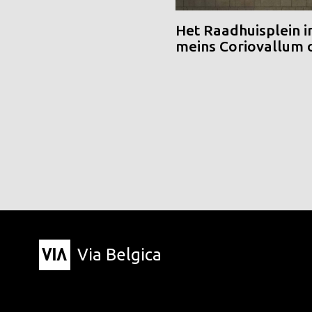
Het Raadhuisplein i
meins Coriovallum
Via Belgica