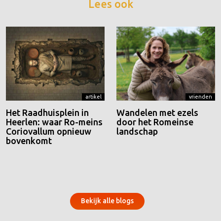
Lees ook
artikel
vrienden
Het Raadhuisplein in
Wandelen met ezels
Heerlen: waar Ro-meins
door het Romeinse
Coriovallum opnieuw
landschap
bovenkomt
Bekijk alle blogs