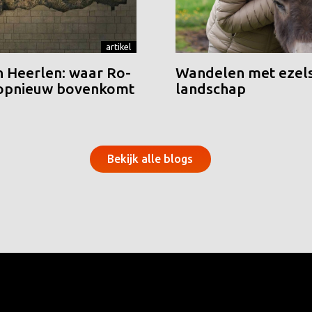
artikel
n Heerlen: waar Ro-
Wandelen met ezels
 opnieuw bovenkomt
landschap
Bekijk alle blogs