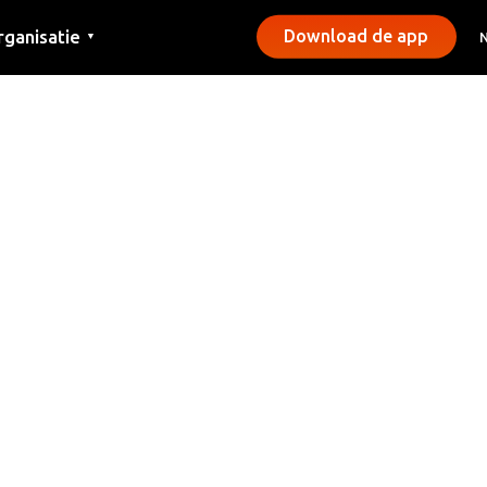
rganisatie
Download de app
▼
ntact
rs
emeentes