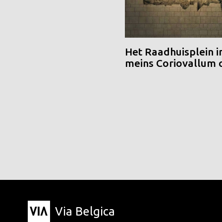
Het Raadhuisplein i
meins Coriovallum
Via Belgica