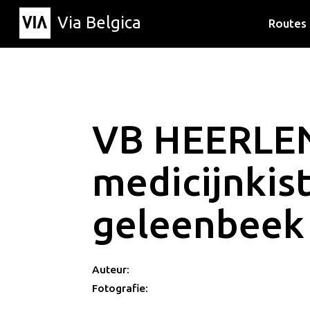
Via Belgica
Routes
Luisterr
Wandelr
Fietsrou
VB HEERLE
medicijnkis
geleenbeek
Auteur:
Fotografie: