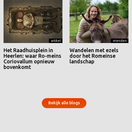
artikel
vrienden
Het Raadhuisplein in
Wandelen met ezels
Heerlen: waar Ro-meins
door het Romeinse
Coriovallum opnieuw
landschap
bovenkomt
Bekijk alle blogs