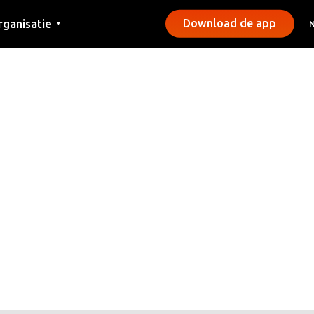
rganisatie
Download de app
▼
ntact
rs
emeentes