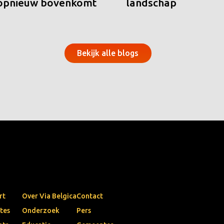
 opnieuw bovenkomt
landschap
Bekijk alle blogs
rt
Over Via Belgica
Contact
tes
Onderzoek
Pers