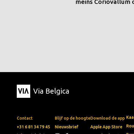
meins Coriovallum
Via Belgica
Kaa
Contact
Blijf op de hoogte
Download de app
Rou
+31 6 81 34 79 45
Nieuwsbrief
Apple App Store