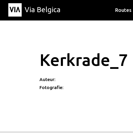
Via Belgica
Routes
Luisterr
Wandelr
Fietsrou
Kerkrade_7
Auteur:
Fotografie: