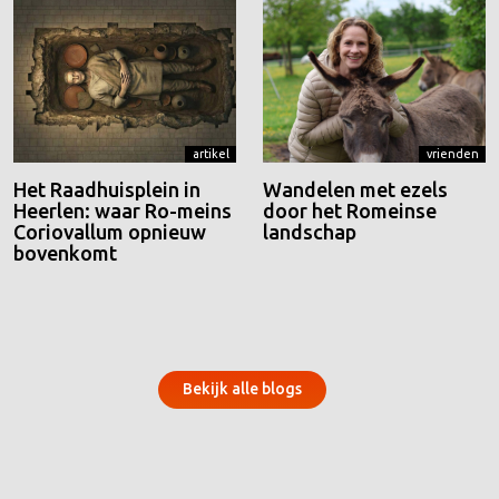
artikel
vrienden
Het Raadhuisplein in
Wandelen met ezels
Heerlen: waar Ro-meins
door het Romeinse
Coriovallum opnieuw
landschap
bovenkomt
Bekijk alle blogs